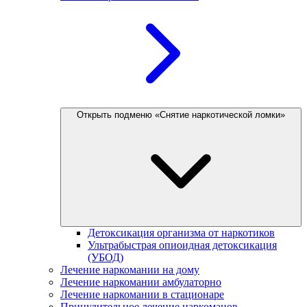
Открыть подменю «Снятие наркотической ломки»
Детоксикация организма от наркотиков
Ультрабыстрая опиоидная детоксикация
(УБОД)
Лечение наркомании на дому
Лечение наркомании амбулаторно
Лечение наркомании в стационаре
Принудительное лечение наркоманов