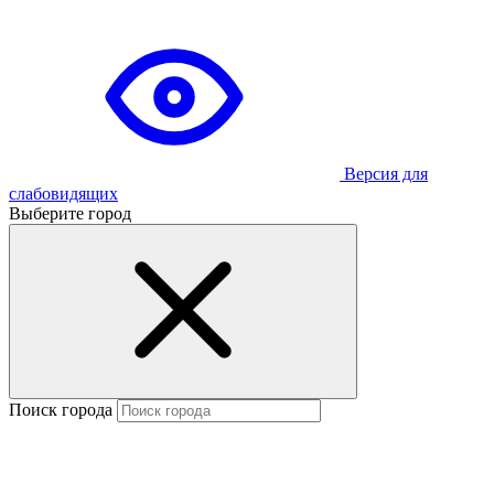
Версия для
слабовидящих
Выберите город
Поиск города