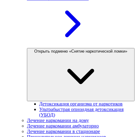
Открыть подменю «Снятие наркотической ломки»
Детоксикация организма от наркотиков
Ультрабыстрая опиоидная детоксикация
(УБОД)
Лечение наркомании на дому
Лечение наркомании амбулаторно
Лечение наркомании в стационаре
Принудительное лечение наркоманов