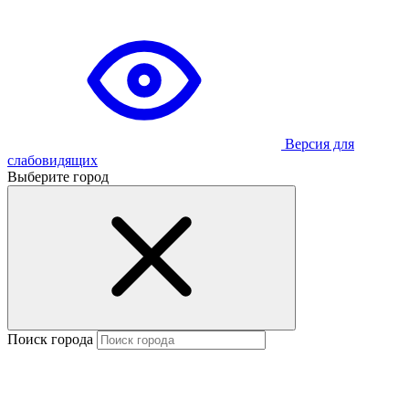
Версия для
слабовидящих
Выберите город
Поиск города