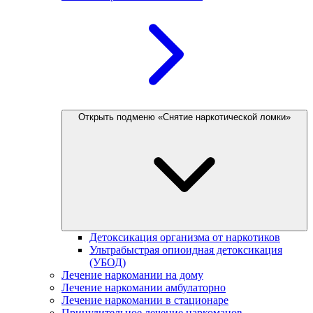
Открыть подменю «Снятие наркотической ломки»
Детоксикация организма от наркотиков
Ультрабыстрая опиоидная детоксикация
(УБОД)
Лечение наркомании на дому
Лечение наркомании амбулаторно
Лечение наркомании в стационаре
Принудительное лечение наркоманов