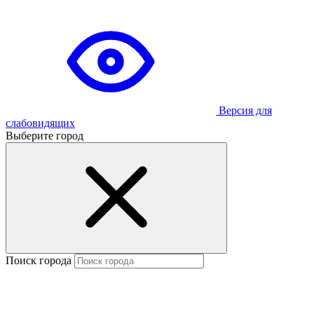
Версия для
слабовидящих
Выберите город
Поиск города