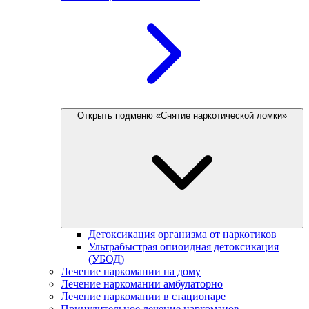
Открыть подменю «Снятие наркотической ломки»
Детоксикация организма от наркотиков
Ультрабыстрая опиоидная детоксикация
(УБОД)
Лечение наркомании на дому
Лечение наркомании амбулаторно
Лечение наркомании в стационаре
Принудительное лечение наркоманов