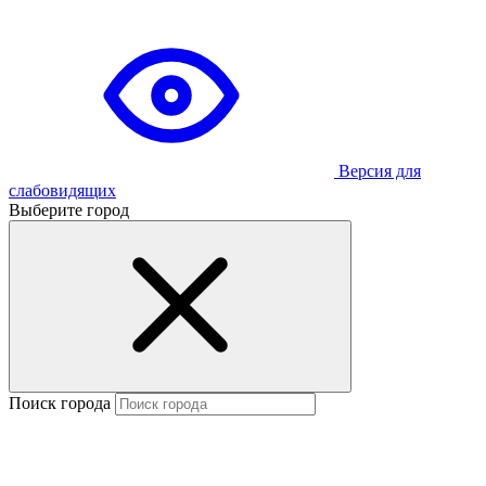
Версия для
слабовидящих
Выберите город
Поиск города