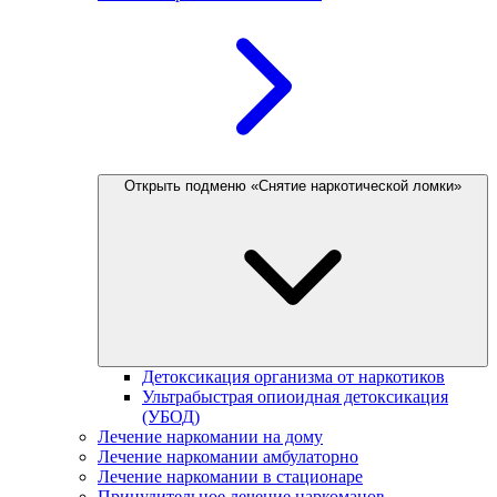
Открыть подменю «Снятие наркотической ломки»
Детоксикация организма от наркотиков
Ультрабыстрая опиоидная детоксикация
(УБОД)
Лечение наркомании на дому
Лечение наркомании амбулаторно
Лечение наркомании в стационаре
Принудительное лечение наркоманов