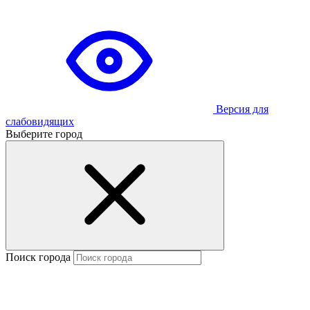
Версия для
слабовидящих
Выберите город
Поиск города