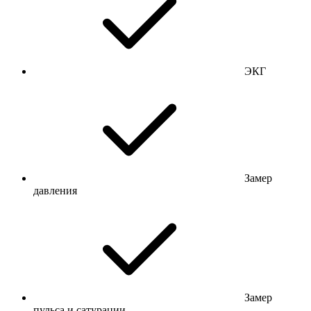
ЭКГ
Замер
давления
Замер
пульса и сатурации