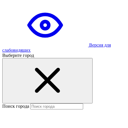
Версия для
слабовидящих
Выберите город
Поиск города