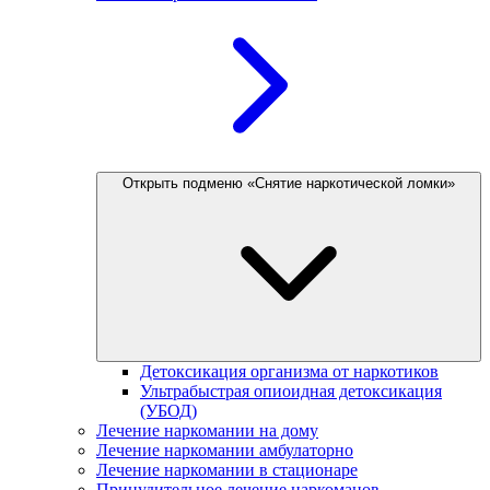
Открыть подменю «Снятие наркотической ломки»
Детоксикация организма от наркотиков
Ультрабыстрая опиоидная детоксикация
(УБОД)
Лечение наркомании на дому
Лечение наркомании амбулаторно
Лечение наркомании в стационаре
Принудительное лечение наркоманов