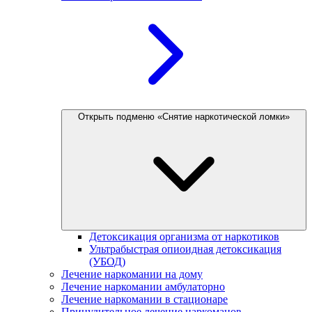
Открыть подменю «Снятие наркотической ломки»
Детоксикация организма от наркотиков
Ультрабыстрая опиоидная детоксикация
(УБОД)
Лечение наркомании на дому
Лечение наркомании амбулаторно
Лечение наркомании в стационаре
Принудительное лечение наркоманов