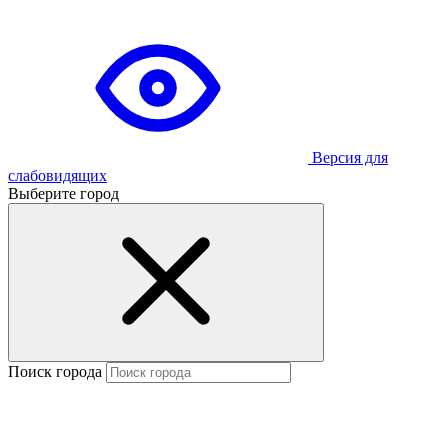
Версия для
слабовидящих
Выберите город
Поиск города