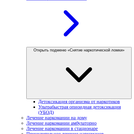
Открыть подменю «Снятие наркотической ломки»
Детоксикация организма от наркотиков
Ультрабыстрая опиоидная детоксикация
(УБОД)
Лечение наркомании на дому
Лечение наркомании амбулаторно
Лечение наркомании в стационаре
Принудительное лечение наркоманов