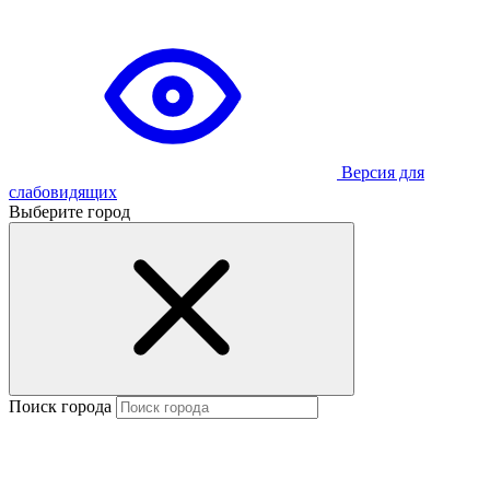
Версия для
слабовидящих
Выберите город
Поиск города