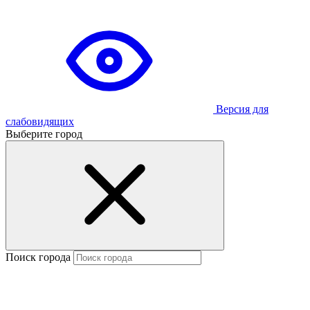
Версия для
слабовидящих
Выберите город
Поиск города