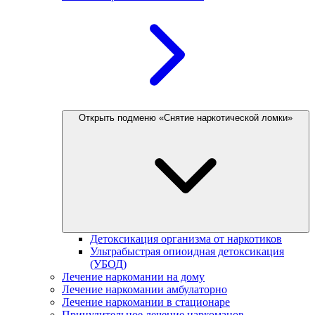
Открыть подменю «Снятие наркотической ломки»
Детоксикация организма от наркотиков
Ультрабыстрая опиоидная детоксикация
(УБОД)
Лечение наркомании на дому
Лечение наркомании амбулаторно
Лечение наркомании в стационаре
Принудительное лечение наркоманов