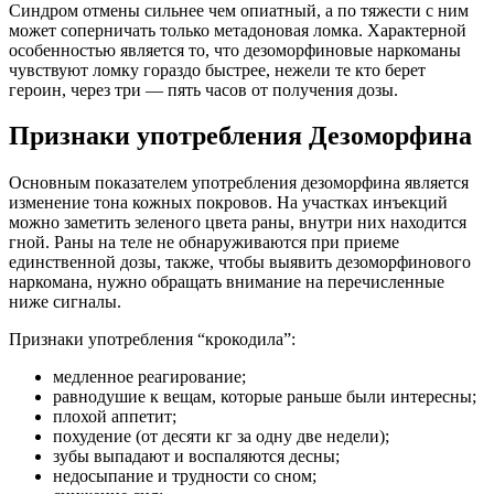
Синдром отмены сильнее чем опиатный, а по тяжести с ним
может соперничать только метадоновая ломка. Характерной
особенностью является то, что дезоморфиновые наркоманы
чувствуют ломку гораздо быстрее, нежели те кто берет
героин, через три — пять часов от получения дозы.
Признаки употребления Дезоморфина
Основным показателем употребления дезоморфина является
изменение тона кожных покровов. На участках инъекций
можно заметить зеленого цвета раны, внутри них находится
гной. Раны на теле не обнаруживаются при приеме
единственной дозы, также, чтобы выявить дезоморфинового
наркомана, нужно обращать внимание на перечисленные
ниже сигналы.
Признаки употребления “крокодила”:
медленное реагирование;
равнодушие к вещам, которые раньше были интересны;
плохой аппетит;
похудение (от десяти кг за одну две недели);
зубы выпадают и воспаляются десны;
недосыпание и трудности со сном;