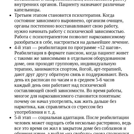
внутренних органов. Пациенту назначают различные
капельницы.
Третьим этапом становится психотерапия. Когда
состояние зависимого выровнено, организм очищен,
органы постепенно восстанавливают свою работу,
нужно начинать работу с психической зависимостью.
Работа с психотерапевтом позволит наркозависимому
разобраться в себе, настроиться на дальнейшее лечение.
4-й этап — реабилитация по программе «12 шагов».
Реабилитация в формате пансион, когда пациент живет
с такими же зависимыми в отдельном оборудованном
доме, они проходят групповую, индивидуальную
терапию, занимаются спортом, йогой, арт-терапией,
дают друг другу обратную связь и поддерживают. Весь
день их расписан по часам и в среднем 5-6 часов
каждый день они работают над психической
составляющей своей зависимости. Во время работы,
многое для наркозависимого становится понятным:
почему он начал употрелять, как жить дальше без
наркотика, как справляться со стрессом без
употребления и т. д.
5-й этап — социальная адаптация. После реабилитации
человек может ощущать себя несколько растерянно, ведь
все это время он жил в закрытом доме без соблазнов и
общения извне, а выйдя «на свободу» снова столкнулся