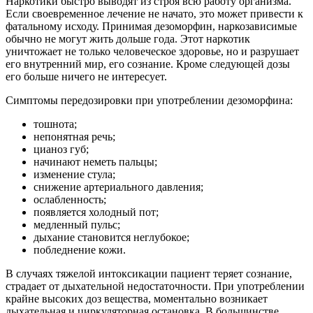
Наркотики быстро выводят из строя всю работу организма.
Если своевременное лечение не начато, это может привести к
фатальному исходу. Принимая дезоморфин, наркозависимые
обычно не могут жить дольше года. Этот наркотик
уничтожает не только человеческое здоровье, но и разрушает
его внутренний мир, его сознание. Кроме следующей дозы
его больше ничего не интересует.
Симптомы передозировки при употреблении дезоморфина:
тошнота;
непонятная речь;
цианоз губ;
начинают неметь пальцы;
изменение стула;
снижение артериального давления;
ослабленность;
появляется холодный пот;
медленный пульс;
дыхание становится неглубокое;
побледнение кожи.
В случаях тяжелой интоксикации пациент теряет сознание,
страдает от дыхательной недостаточности. При употреблении
крайне высоких доз вещества, моментально возникает
дыхательная и циркуляторная остановка. В большинстве