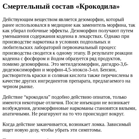
Смертельный состав «Крокодила»
Действующим веществом является дезоморфин, который
ранее использовался в медицине как заменитель морфина, так
как убирал побочные эффекты. Дезоморфин получают путем
уменьшения содержания кодеина в лекарствах. Однако при
производстве наркотика в условиях подпольных и
любительских лабораторий первоначальный процесс
производства сводится к одному этапу. В результате реакции
кодеина с фосфором и йодом образуется ряд продуктов,
помимо дезоморфина. Это метилдезоморфин, дигидро-3,6-
дидезоксиморфин и морфин-4,5-эпокси-3-ол. Бензин,
растворитель краски и соляная кислота также перечислены в
качестве других ингредиентов препарата, предлагаемого на
черном рынке.
Действие “крокодила” подобно действию опиатов, только
имеются некоторые отличия. После инъекции не возникает
возбуждения, дезоморфиновые наркоманы становятся вялыми,
апатичными. Не реагируют на то что происходит вокруг.
Когда действие заканчивается, возникает ломка. Зависимый
ищет новую дозу, чтобы убрать эти симптомы.