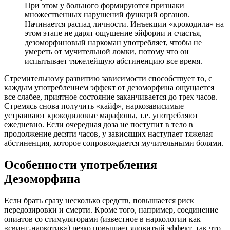
При этом у больного формируются признаки
множественных нарушений функций органов.
Начинается распад личности. Инъекции «крокодила» на
этом этапе не дарят ощущение эйфории и счастья,
дезоморфиновый наркоман употребляет, чтобы не
умереть от мучительной ломки, потому что он
испытывает тяжелейшую абстиненцию все время.
Стремительному развитию зависимости способствует то, с
каждым употреблением эффект от дезоморфина ощущается
все слабее, приятное состояние заканчивается до трех часов.
Стремясь снова получить «кайф», наркозависимые
устраивают крокодиловые марафоны, т.е. употребляют
ежедневно. Если очередная доза не поступит в тело в
продолжение десяти часов, у зависящих наступает тяжелая
абстиненция, которое сопровождается мучительными болями.
Особенности употребления
Дезоморфина
Если брать сразу несколько средств, повышается риск
передозировки и смерти. Кроме того, например, соединение
опиатов со стимуляторами (известное в наркологии как
«свинг-наркотик») резко повышает ядовитый эффект, так что