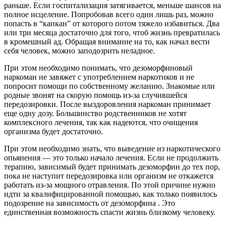
раньше. Если госпитализация затягивается, меньше шансов на
полное исцеление. Попробовав всего один лишь раз, можно
попасть в “капкан” от которого потом тяжело избавиться. Два
или три месяца достаточно для того, чтоб жизнь превратилась
в кромешный ад. Обращая внимание на то, как начал вести
себя человек, можно заподозрить неладное.
При этом необходимо понимать, что дезоморфиновый
наркоман не завяжет с употреблением наркотиков и не
попросит помощи по собственному желанию. Знакомые или
родные звонят на скорую помощь из-за случившейся
передозировки. После выздоровления наркоман принимает
еще одну дозу. Большинство родственников не хотят
комплексного лечения, так как надеются, что очищения
организма будет достаточно.
При этом необходимо знать, что выведение из наркотического
опьянения — это только начало лечения. Если не продолжить
терапию, зависимый будет принимать дезоморфин до тех пор,
пока не наступит передозировка или организм не откажется
работать из-за мощного отравления. По этой причине нужно
идти за квалифицированной помощью, как только появилось
подозрение на зависимость от дезоморфина . Это
единственная возможность спасти жизнь близкому человеку.