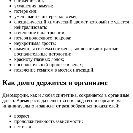
снижение сил;
ухудшения памяти;
потере сил;
уменьшается интерес ко всему;
специфический химический аромат, который не удается
нейтрализовать;
изменение в настроении;
потеря волосяного покрова;
неукротимая ярость;
иммунная система снижена, так возникают разные
воспалительные патологии;
красноту глазных яблок;
воспалительный процесс в венах;
появление гематом в местах инъекций.
Как долго держится в организме
Дезоморфин, как и любая синтетика, сохраняется в организме
долго. Время распада вещества и вывода его из организма —
индивидуально и зависит от разнообразных показателей:
возраст;
продолжительность зависимости;
вес и т.д.