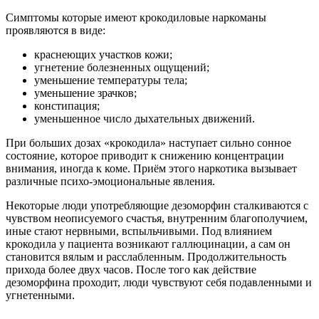
Симптомы которые имеют крокодиловые наркоманы
проявляются в виде:
краснеющих участков кожи;
угнетение болезненных ощущений;
уменьшение температуры тела;
уменьшение зрачков;
констипация;
уменьшенное число дыхательных движений.
При больших дозах «крокодила» наступает сильно сонное
состояние, которое приводит к снижению концентрации
внимания, иногда к коме. Приём этого наркотика вызывает
различные психо-эмоциональные явления.
Некоторые люди употребляющие дезоморфин сталкиваются с
чувством неописуемого счастья, внутренним благополучием,
иные стают нервными, вспыльчивыми. Под влиянием
крокодила у пациента возникают галлюцинации, а сам он
становится вялым и расслабленным. Продолжительность
прихода более двух часов. После того как действие
дезоморфина проходит, люди чувствуют себя подавленными и
угнетенными.