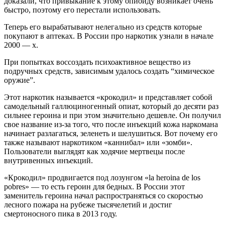
доказали, что привыкание к этому опиоиду возникает очень
быстро, поэтому его перестали использовать.
Теперь его вырабатывают нелегально из средств которые
покупают в аптеках. В России про наркотик узнали в начале
2000 — х.
При попытках воссоздать психоактивное вещество из
подручных средств, зависимым удалось создать “химическое
оружие”.
Этот наркотик называется «крокодил» и представляет собой
самодельный галлюциногенный опиат, который до десяти раз
сильнее героина и при этом значительно дешевле. Он получил
свое название из-за того, что после инъекций кожа наркомана
начинает разлагаться, зеленеть и шелушиться. Вот почему его
также называют наркотиком «каннибал» или «зомби».
Пользователи выглядят как ходячие мертвецы после
внутривенных инъекций.
«Крокодил» продвигается под лозунгом «la heroina de los
pobres» — то есть героин для бедных. В России этот
заменитель героина начал распространяться со скоростью
лесного пожара на рубеже тысячелетий и достиг
смертоносного пика в 2013 году.