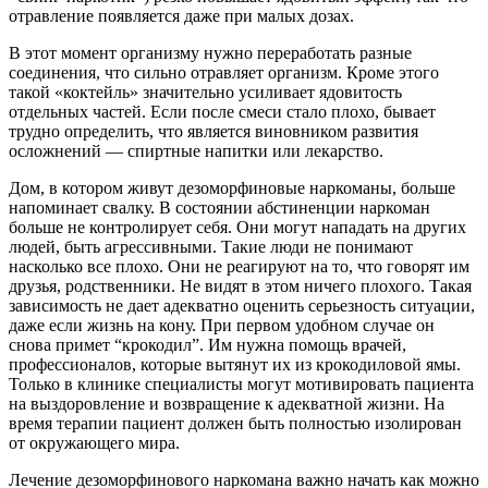
отравление появляется даже при малых дозах.
В этот момент организму нужно переработать разные
соединения, что сильно отравляет организм. Кроме этого
такой «коктейль» значительно усиливает ядовитость
отдельных частей. Если после смеси стало плохо, бывает
трудно определить, что является виновником развития
осложнений — спиртные напитки или лекарство.
Дом, в котором живут дезоморфиновые наркоманы, больше
напоминает свалку. В состоянии абстиненции наркоман
больше не контролирует себя. Они могут нападать на других
людей, быть агрессивными. Такие люди не понимают
насколько все плохо. Они не реагируют на то, что говорят им
друзья, родственники. Не видят в этом ничего плохого. Такая
зависимость не дает адекватно оценить серьезность ситуации,
даже если жизнь на кону. При первом удобном случае он
снова примет “крокодил”. Им нужна помощь врачей,
профессионалов, которые вытянут их из крокодиловой ямы.
Только в клинике специалисты могут мотивировать пациента
на выздоровление и возвращение к адекватной жизни. На
время терапии пациент должен быть полностью изолирован
от окружающего мира.
Лечение дезоморфинового наркомана важно начать как можно