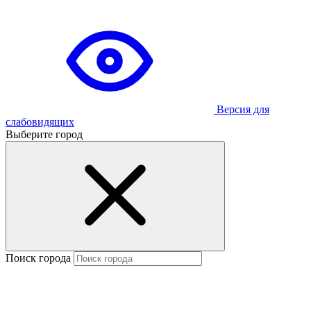
Версия для
слабовидящих
Выберите город
Поиск города