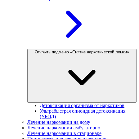
Открыть подменю «Снятие наркотической ломки»
Детоксикация организма от наркотиков
Ультрабыстрая опиоидная детоксикация
(УБОД)
Лечение наркомании на дому
Лечение наркомании амбулаторно
Лечение наркомании в стационаре
Принудительное лечение наркоманов