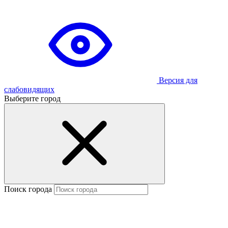
Версия для
слабовидящих
Выберите город
Поиск города