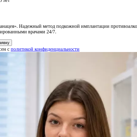
5 лет
нацея». Надежный метод подкожной имплантации противоалкого
цированными врачами 24/7.
аявку
сен с
политикой конфиденциальности