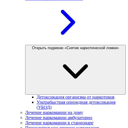
Открыть подменю «Снятие наркотической ломки»
Детоксикация организма от наркотиков
Ультрабыстрая опиоидная детоксикация
(УБОД)
Лечение наркомании на дому
Лечение наркомании амбулаторно
Лечение наркомании в стационаре
Принудительное лечение наркоманов