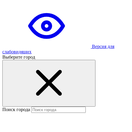
Версия для
слабовидящих
Выберите город
Поиск города