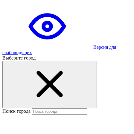
Версия для
слабовидящих
Выберите город
Поиск города