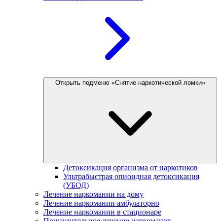
Открыть подменю «Снятие наркотической ломки»
Детоксикация организма от наркотиков
Ультрабыстрая опиоидная детоксикация
(УБОД)
Лечение наркомании на дому
Лечение наркомании амбулаторно
Лечение наркомании в стационаре
Принудительное лечение наркоманов