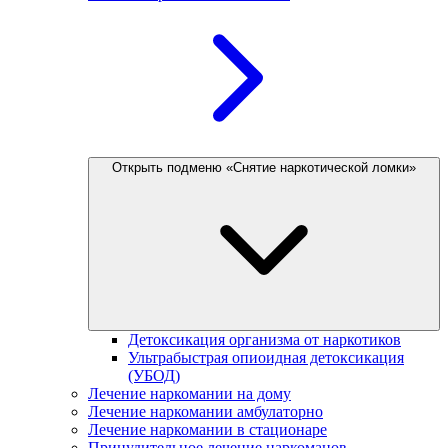
Открыть подменю «Снятие наркотической ломки»
Детоксикация организма от наркотиков
Ультрабыстрая опиоидная детоксикация
(УБОД)
Лечение наркомании на дому
Лечение наркомании амбулаторно
Лечение наркомании в стационаре
Принудительное лечение наркоманов