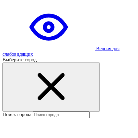
Версия для
слабовидящих
Выберите город
Поиск города