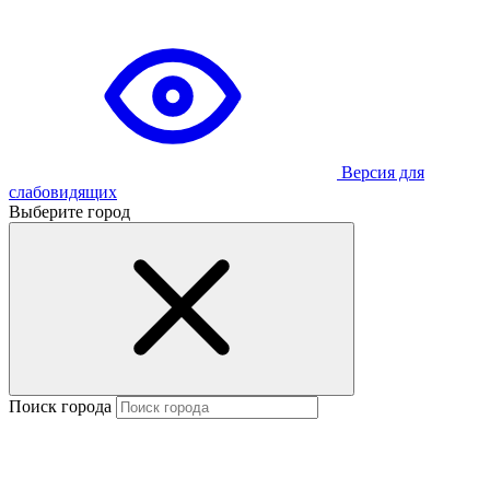
Версия для
слабовидящих
Выберите город
Поиск города