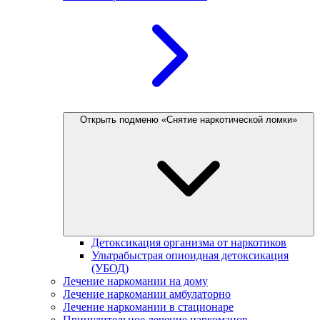
Открыть подменю «Снятие наркотической ломки»
Детоксикация организма от наркотиков
Ультрабыстрая опиоидная детоксикация
(УБОД)
Лечение наркомании на дому
Лечение наркомании амбулаторно
Лечение наркомании в стационаре
Принудительное лечение наркоманов