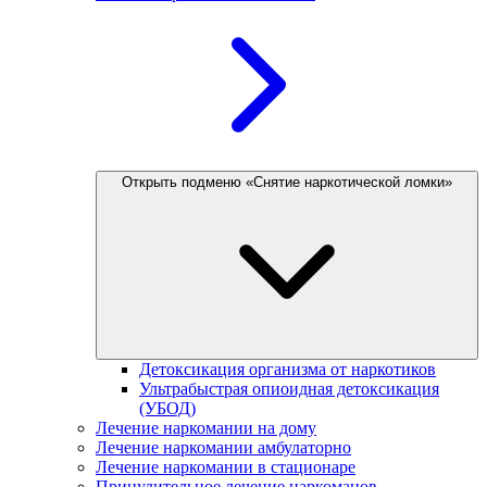
Открыть подменю «Снятие наркотической ломки»
Детоксикация организма от наркотиков
Ультрабыстрая опиоидная детоксикация
(УБОД)
Лечение наркомании на дому
Лечение наркомании амбулаторно
Лечение наркомании в стационаре
Принудительное лечение наркоманов