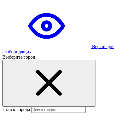
Версия для
слабовидящих
Выберите город
Поиск города