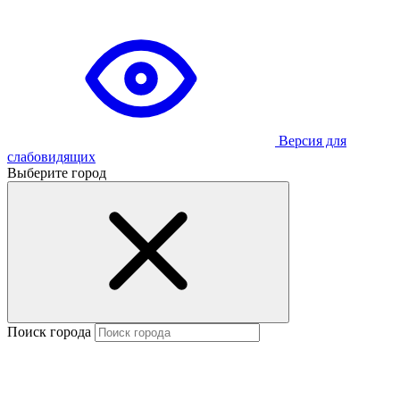
Версия для
слабовидящих
Выберите город
Поиск города