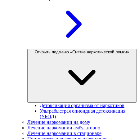
Открыть подменю «Снятие наркотической ломки»
Детоксикация организма от наркотиков
Ультрабыстрая опиоидная детоксикация
(УБОД)
Лечение наркомании на дому
Лечение наркомании амбулаторно
Лечение наркомании в стационаре
Принудительное лечение наркоманов