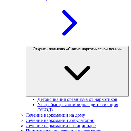
Открыть подменю «Снятие наркотической ломки»
Детоксикация организма от наркотиков
Ультрабыстрая опиоидная детоксикация
(УБОД)
Лечение наркомании на дому
Лечение наркомании амбулаторно
Лечение наркомании в стационаре
Принудительное лечение наркоманов