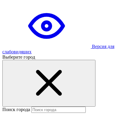
Версия для
слабовидящих
Выберите город
Поиск города