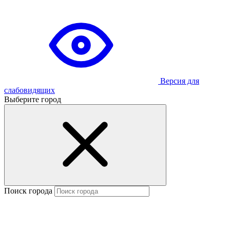
Версия для
слабовидящих
Выберите город
Поиск города