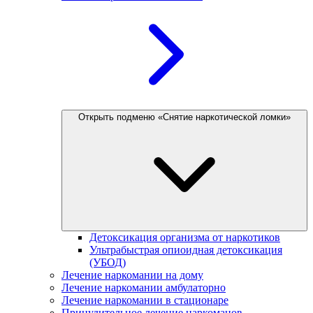
Открыть подменю «Снятие наркотической ломки»
Детоксикация организма от наркотиков
Ультрабыстрая опиоидная детоксикация
(УБОД)
Лечение наркомании на дому
Лечение наркомании амбулаторно
Лечение наркомании в стационаре
Принудительное лечение наркоманов