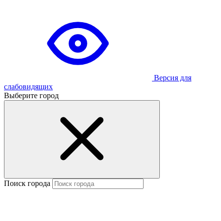
Версия для
слабовидящих
Выберите город
Поиск города