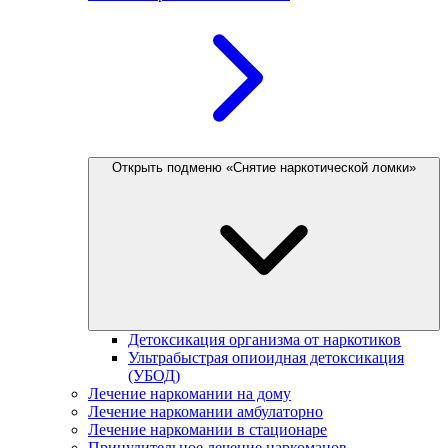
Открыть подменю «Снятие наркотической ломки»
Детоксикация организма от наркотиков
Ультрабыстрая опиоидная детоксикация
(УБОД)
Лечение наркомании на дому
Лечение наркомании амбулаторно
Лечение наркомании в стационаре
Принудительное лечение наркоманов