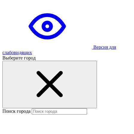
Версия для
слабовидящих
Выберите город
Поиск города