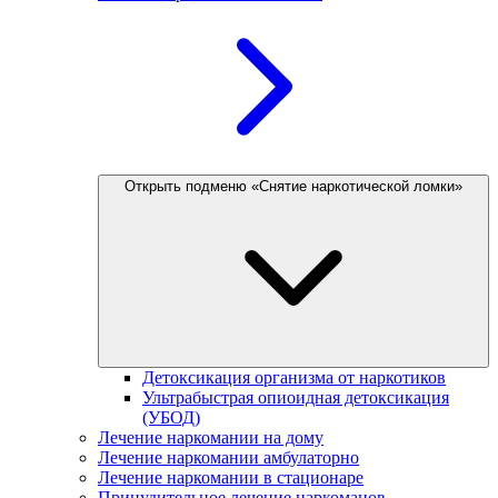
Открыть подменю «Снятие наркотической ломки»
Детоксикация организма от наркотиков
Ультрабыстрая опиоидная детоксикация
(УБОД)
Лечение наркомании на дому
Лечение наркомании амбулаторно
Лечение наркомании в стационаре
Принудительное лечение наркоманов