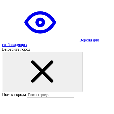
Версия для
слабовидящих
Выберите город
Поиск города