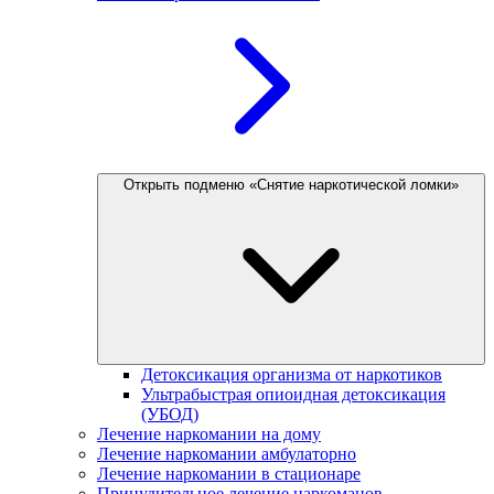
Открыть подменю «Снятие наркотической ломки»
Детоксикация организма от наркотиков
Ультрабыстрая опиоидная детоксикация
(УБОД)
Лечение наркомании на дому
Лечение наркомании амбулаторно
Лечение наркомании в стационаре
Принудительное лечение наркоманов