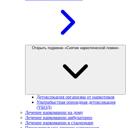
Открыть подменю «Снятие наркотической ломки»
Детоксикация организма от наркотиков
Ультрабыстрая опиоидная детоксикация
(УБОД)
Лечение наркомании на дому
Лечение наркомании амбулаторно
Лечение наркомании в стационаре
Принудительное лечение наркоманов