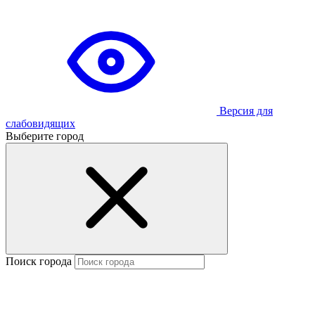
Версия для
слабовидящих
Выберите город
Поиск города