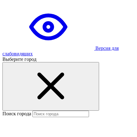
Версия для
слабовидящих
Выберите город
Поиск города