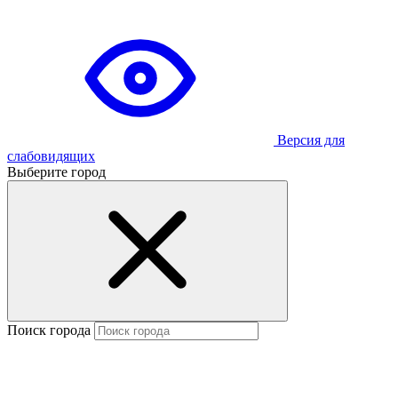
Версия для
слабовидящих
Выберите город
Поиск города