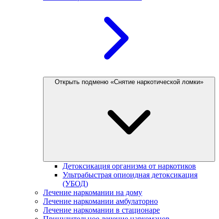
Открыть подменю «Снятие наркотической ломки»
Детоксикация организма от наркотиков
Ультрабыстрая опиоидная детоксикация
(УБОД)
Лечение наркомании на дому
Лечение наркомании амбулаторно
Лечение наркомании в стационаре
Принудительное лечение наркоманов