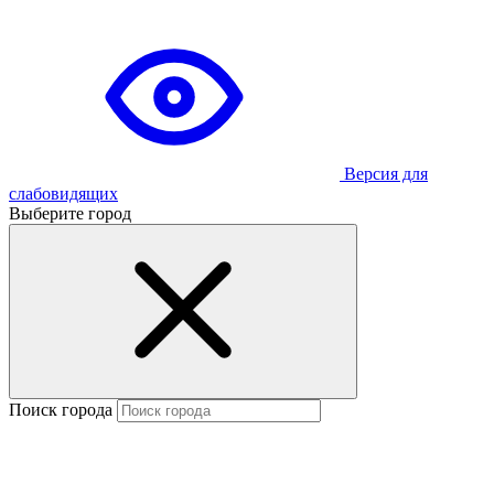
Версия для
слабовидящих
Выберите город
Поиск города