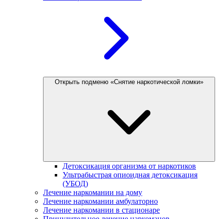
Открыть подменю «Снятие наркотической ломки»
Детоксикация организма от наркотиков
Ультрабыстрая опиоидная детоксикация
(УБОД)
Лечение наркомании на дому
Лечение наркомании амбулаторно
Лечение наркомании в стационаре
Принудительное лечение наркоманов