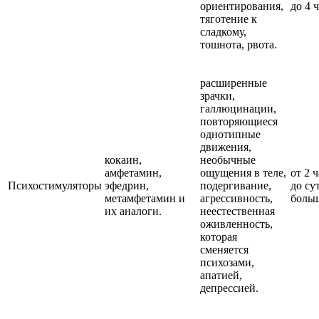
ориентирования,
до 4 
тяготение к
сладкому,
тошнота, рвота.
расширенные
зрачки,
галлюцинации,
повторяющиеся
однотипные
движения,
кокаин,
необычные
амфетамин,
ощущения в теле,
от 2 
Психостимуляторы
эфедрин,
подергивание,
до су
метамфетамин и
агрессивность,
больш
их аналоги.
неестественная
оживленность,
которая
сменяется
психозами,
апатией,
депрессией.