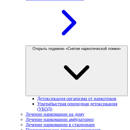
Открыть подменю «Снятие наркотической ломки»
Детоксикация организма от наркотиков
Ультрабыстрая опиоидная детоксикация
(УБОД)
Лечение наркомании на дому
Лечение наркомании амбулаторно
Лечение наркомании в стационаре
Принудительное лечение наркоманов