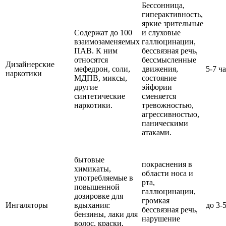
Бессонница,
гиперактивность,
яркие зрительные
Содержат до 100
и слуховые
взаимозаменяемых
галлюцинации,
ПАВ. К ним
бессвязная речь,
относятся
бессмысленные
Дизайнерские
мефедрон, соли,
движения,
5-7 ч
наркотики
МДПВ, миксы,
состояние
другие
эйфории
синтетические
сменяется
наркотики.
тревожностью,
агрессивностью,
паническими
атаками.
бытовые
покраснения в
химикаты,
области носа и
употребляемые в
рта,
повышенной
галлюцинации,
дозировке для
громкая
Ингаляторы
вдыхания:
до 3-
бессвязная речь,
бензины, лаки для
нарушение
волос, краски,