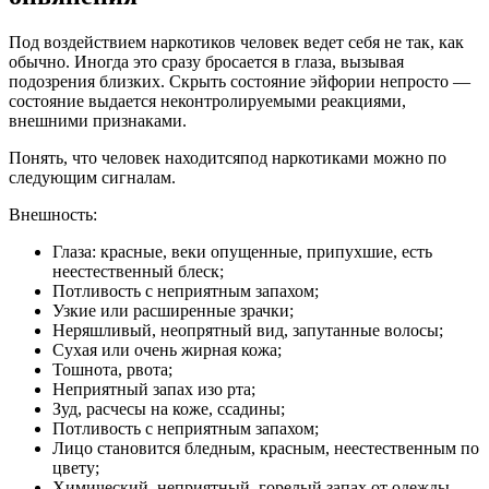
Под воздействием наркотиков человек ведет себя не так, как
обычно. Иногда это сразу бросается в глаза, вызывая
подозрения близких. Скрыть состояние эйфории непросто —
состояние выдается неконтролируемыми реакциями,
внешними признаками.
Понять, что человек находитсяпод наркотиками можно по
следующим сигналам.
Внешность:
Глаза: красные, веки опущенные, припухшие, есть
неестественный блеск;
Потливость с неприятным запахом;
Узкие или расширенные зрачки;
Неряшливый, неопрятный вид, запутанные волосы;
Сухая или очень жирная кожа;
Тошнота, рвота;
Неприятный запах изо рта;
Зуд, расчесы на коже, ссадины;
Потливость с неприятным запахом;
Лицо становится бледным, красным, неестественным по
цвету;
Химический, неприятный, горелый запах от одежды,