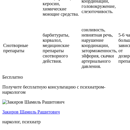
координации,
керосин,
головокружение,
химические
слезоточивость.
моющие средства.
сонливость,
барбитураты,
невнятная речь,
5-6 ч
корвалол,
нарушение
больш
Снотворные
медицинские
координации,
завис
препараты
препараты
заторможенность,
от
снотворного
эйфория, скачки
дозир
действия.
артериального
препа
давления.
Бесплатно
Получите бесплатную консультацию с психиатром-
наркологом
Закиров Шамиль Рашитович
нарколог, психиатр