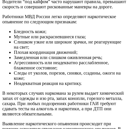
Водители “под кайфом” часто нарушают правила, превышают
скорость и совершают рискованные маневры на дороге.
Работники МВД России легко определяют наркотическое
опьянение по следующим признакам:
Бледность кожи;
Мутные или раскрасневшиеся глаза;
Слишком узкие или широкие зрачки, не реагирующие
на свет;
Плохая координация движений;
Замедленная или слишком оживленная речь;
Агрессивность или неадекватно расслабленное,
блаженное состояние;
Следы от уколов, порезов, синяки, ссадины, ожоги на
коже;
Неадекватная реакция на критику.
В некоторых случаях наркомана за рулем выдает химический
запах от одежды и изо рта, запах конопли, горелого металла,
сахара. При любых подозрениях работники ГАИ требуют
сдавать тесты на алкоголь и наркотики, а при ДТП они
являются обязательными.
Выявление наркотического опьянения происходит при
помощи освидетельствования наркотического опьянения. В