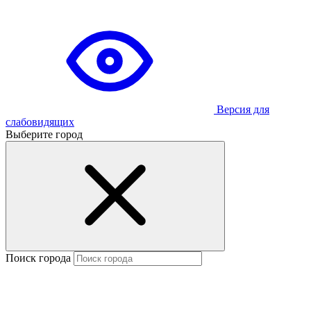
Версия для
слабовидящих
Выберите город
Поиск города