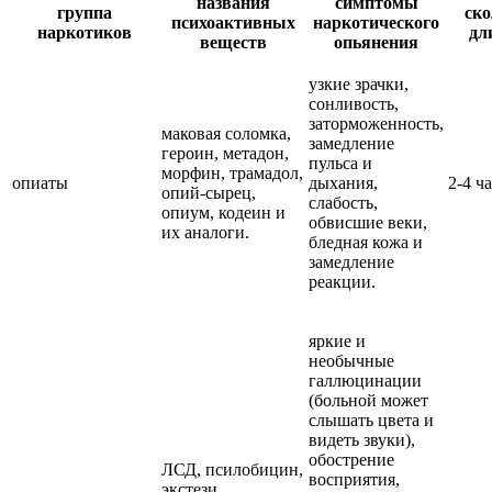
названия
симптомы
группа
ско
психоактивных
наркотического
наркотиков
дл
веществ
опьянения
узкие зрачки,
сонливость,
заторможенность,
маковая соломка,
замедление
героин, метадон,
пульса и
морфин, трамадол,
опиаты
дыхания,
2-4 ча
опий-сырец,
слабость,
опиум, кодеин и
обвисшие веки,
их аналоги.
бледная кожа и
замедление
реакции.
яркие и
необычные
галлюцинации
(больной может
слышать цвета и
видеть звуки),
обострение
ЛСД, псилобицин,
восприятия,
экстези,