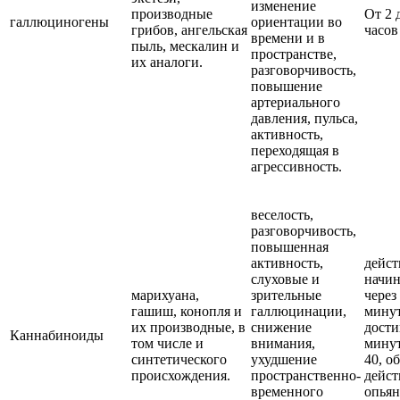
изменение
производные
От 2 
галлюциногены
ориентации во
грибов, ангельская
часов
времени и в
пыль, мескалин и
пространстве,
их аналоги.
разговорчивость,
повышение
артериального
давления, пульса,
активность,
переходящая в
агрессивность.
веселость,
разговорчивость,
повышенная
активность,
дейст
слуховые и
начин
марихуана,
зрительные
через
гашиш, конопля и
галлюцинации,
минут
их производные, в
снижение
дости
Каннабиноиды
том числе и
внимания,
минут
синтетического
ухудшение
40, о
происхождения.
пространственно-
дейст
временного
опьян