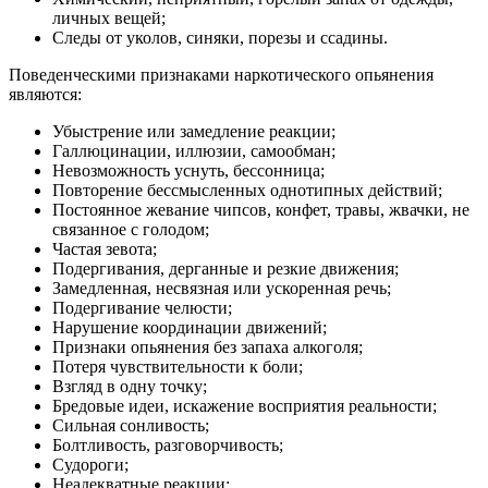
личных вещей;
Следы от уколов, синяки, порезы и ссадины.
Поведенческими признаками наркотического опьянения
являются:
Убыстрение или замедление реакции;
Галлюцинации, иллюзии, самообман;
Невозможность уснуть, бессонница;
Повторение бессмысленных однотипных действий;
Постоянное жевание чипсов, конфет, травы, жвачки, не
связанное с голодом;
Частая зевота;
Подергивания, дерганные и резкие движения;
Замедленная, несвязная или ускоренная речь;
Подергивание челюсти;
Нарушение координации движений;
Признаки опьянения без запаха алкоголя;
Потеря чувствительности к боли;
Взгляд в одну точку;
Бредовые идеи, искажение восприятия реальности;
Сильная сонливость;
Болтливость, разговорчивость;
Судороги;
Неадекватные реакции;