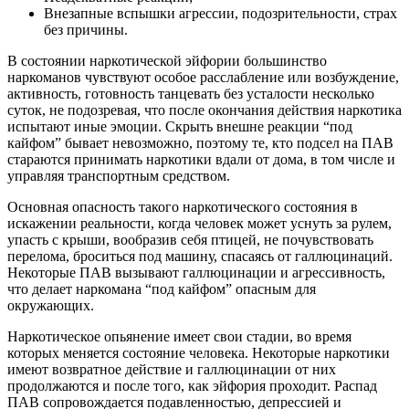
Внезапные вспышки агрессии, подозрительности, страх
без причины.
В состоянии наркотической эйфории большинство
наркоманов чувствуют особое расслабление или возбуждение,
активность, готовность танцевать без усталости несколько
суток, не подозревая, что после окончания действия наркотика
испытают иные эмоции. Скрыть внешне реакции “под
кайфом” бывает невозможно, поэтому те, кто подсел на ПАВ
стараются принимать наркотики вдали от дома, в том числе и
управляя транспортным средством.
Основная опасность такого наркотического состояния в
искажении реальности, когда человек может уснуть за рулем,
упасть с крыши, вообразив себя птицей, не почувствовать
перелома, броситься под машину, спасаясь от галлюцинаций.
Некоторые ПАВ вызывают галлюцинации и агрессивность,
что делает наркомана “под кайфом” опасным для
окружающих.
Наркотическое опьянение имеет свои стадии, во время
которых меняется состояние человека. Некоторые наркотики
имеют возвратное действие и галлюцинации от них
продолжаются и после того, как эйфория проходит. Распад
ПАВ сопровождается подавленностью, депрессией и