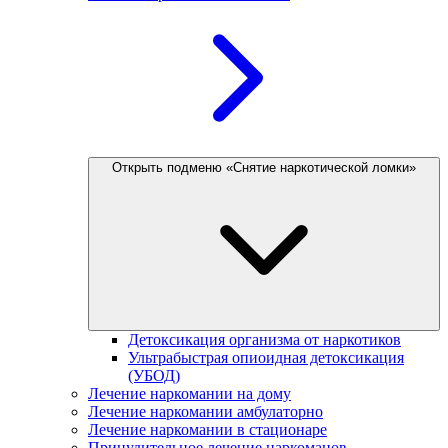
Открыть подменю «Снятие наркотической ломки»
Детоксикация организма от наркотиков
Ультрабыстрая опиоидная детоксикация
(УБОД)
Лечение наркомании на дому
Лечение наркомании амбулаторно
Лечение наркомании в стационаре
Принудительное лечение наркоманов