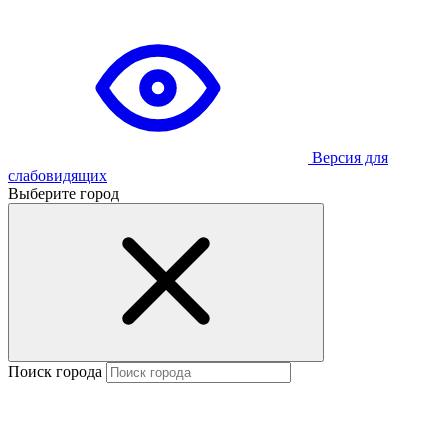
Версия для
слабовидящих
Выберите город
Поиск города