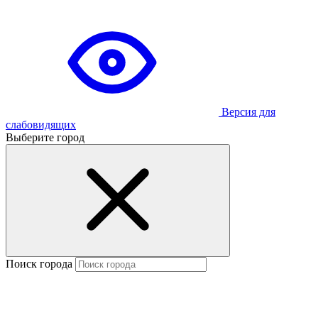
Версия для
слабовидящих
Выберите город
Поиск города