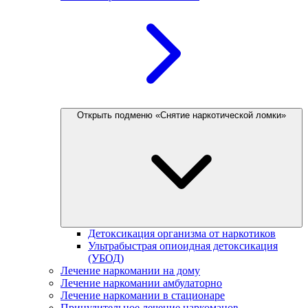
Открыть подменю «Снятие наркотической ломки»
Детоксикация организма от наркотиков
Ультрабыстрая опиоидная детоксикация
(УБОД)
Лечение наркомании на дому
Лечение наркомании амбулаторно
Лечение наркомании в стационаре
Принудительное лечение наркоманов