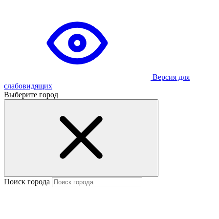
Версия для
слабовидящих
Выберите город
Поиск города