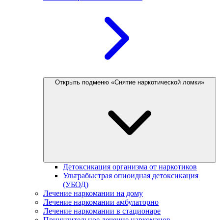
Открыть подменю «Снятие наркотической ломки»
Детоксикация организма от наркотиков
Ультрабыстрая опиоидная детоксикация
(УБОД)
Лечение наркомании на дому
Лечение наркомании амбулаторно
Лечение наркомании в стационаре
Принудительное лечение наркоманов