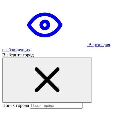
Версия для
слабовидящих
Выберите город
Поиск города