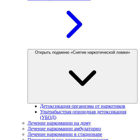
Открыть подменю «Снятие наркотической ломки»
Детоксикация организма от наркотиков
Ультрабыстрая опиоидная детоксикация
(УБОД)
Лечение наркомании на дому
Лечение наркомании амбулаторно
Лечение наркомании в стационаре
Принудительное лечение наркоманов