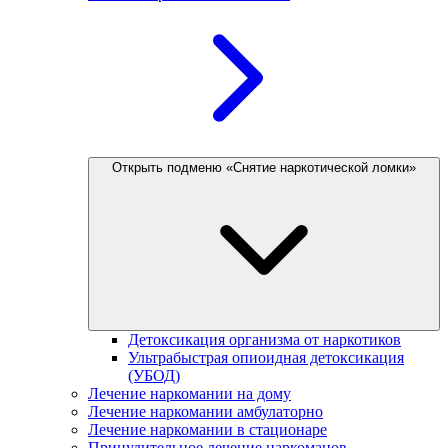
Открыть подменю «Снятие наркотической ломки»
Детоксикация организма от наркотиков
Ультрабыстрая опиоидная детоксикация
(УБОД)
Лечение наркомании на дому
Лечение наркомании амбулаторно
Лечение наркомании в стационаре
Принудительное лечение наркоманов