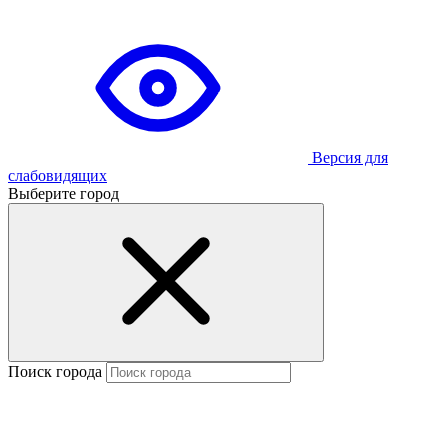
Версия для
слабовидящих
Выберите город
Поиск города