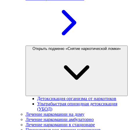
Открыть подменю «Снятие наркотической ломки»
Детоксикация организма от наркотиков
Ультрабыстрая опиоидная детоксикация
(УБОД)
Лечение наркомании на дому
Лечение наркомании амбулаторно
Лечение наркомании в стационаре
Принудительное лечение наркоманов