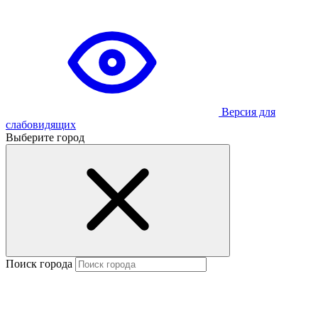
Версия для
слабовидящих
Выберите город
Поиск города