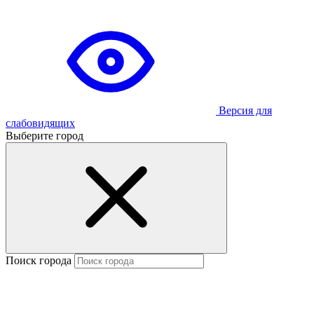
Версия для
слабовидящих
Выберите город
Поиск города