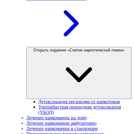
Открыть подменю «Снятие наркотической ломки»
Детоксикация организма от наркотиков
Ультрабыстрая опиоидная детоксикация
(УБОД)
Лечение наркомании на дому
Лечение наркомании амбулаторно
Лечение наркомании в стационаре
Принудительное лечение наркоманов