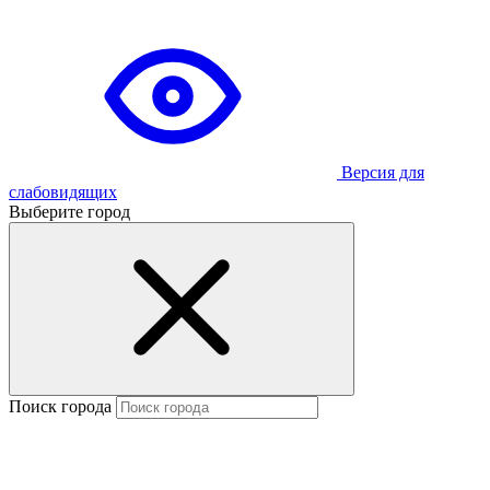
Версия для
слабовидящих
Выберите город
Поиск города