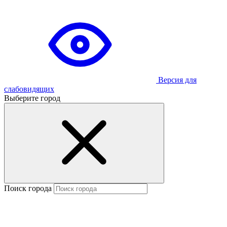
Версия для
слабовидящих
Выберите город
Поиск города