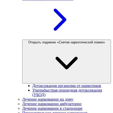
Открыть подменю «Снятие наркотической ломки»
Детоксикация организма от наркотиков
Ультрабыстрая опиоидная детоксикация
(УБОД)
Лечение наркомании на дому
Лечение наркомании амбулаторно
Лечение наркомании в стационаре
Принудительное лечение наркоманов