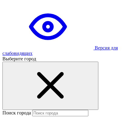
Версия для
слабовидящих
Выберите город
Поиск города