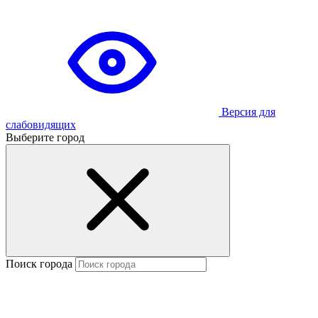
Версия для
слабовидящих
Выберите город
Поиск города