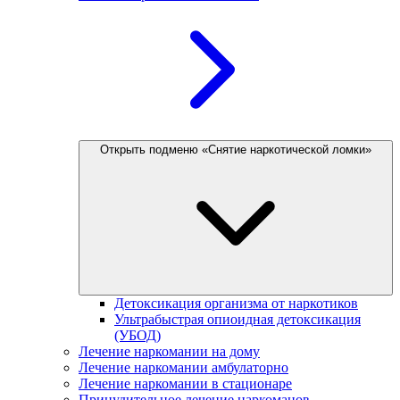
Открыть подменю «Снятие наркотической ломки»
Детоксикация организма от наркотиков
Ультрабыстрая опиоидная детоксикация
(УБОД)
Лечение наркомании на дому
Лечение наркомании амбулаторно
Лечение наркомании в стационаре
Принудительное лечение наркоманов