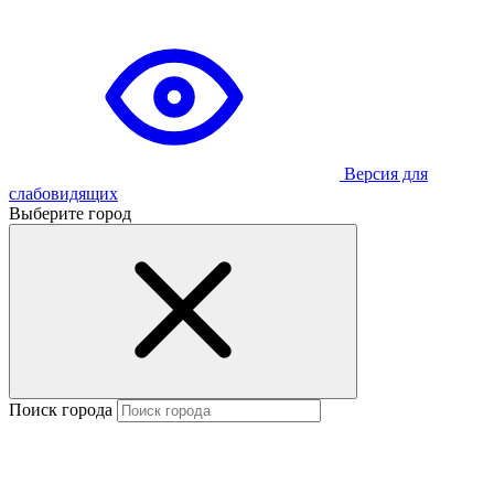
Версия для
слабовидящих
Выберите город
Поиск города