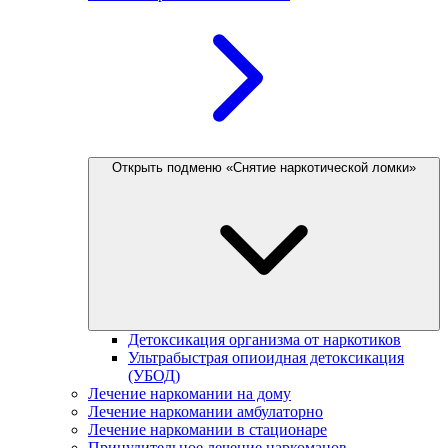
Открыть подменю «Снятие наркотической ломки»
Детоксикация организма от наркотиков
Ультрабыстрая опиоидная детоксикация
(УБОД)
Лечение наркомании на дому
Лечение наркомании амбулаторно
Лечение наркомании в стационаре
Принудительное лечение наркоманов