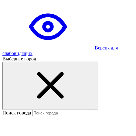
Версия для
слабовидящих
Выберите город
Поиск города