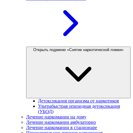
Открыть подменю «Снятие наркотической ломки»
Детоксикация организма от наркотиков
Ультрабыстрая опиоидная детоксикация
(УБОД)
Лечение наркомании на дому
Лечение наркомании амбулаторно
Лечение наркомании в стационаре
Принудительное лечение наркоманов