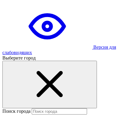
Версия для
слабовидящих
Выберите город
Поиск города