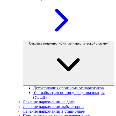
Открыть подменю «Снятие наркотической ломки»
Детоксикация организма от наркотиков
Ультрабыстрая опиоидная детоксикация
(УБОД)
Лечение наркомании на дому
Лечение наркомании амбулаторно
Лечение наркомании в стационаре
Принудительное лечение наркоманов