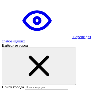
Версия для
слабовидящих
Выберите город
Поиск города