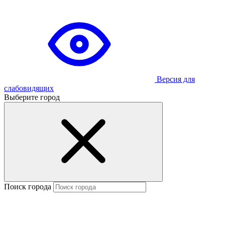
Версия для
слабовидящих
Выберите город
Поиск города