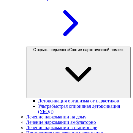
Открыть подменю «Снятие наркотической ломки»
Детоксикация организма от наркотиков
Ультрабыстрая опиоидная детоксикация
(УБОД)
Лечение наркомании на дому
Лечение наркомании амбулаторно
Лечение наркомании в стационаре
Принудительное лечение наркоманов