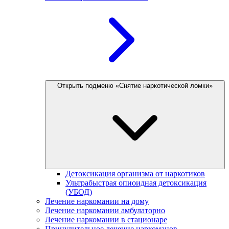
Открыть подменю «Снятие наркотической ломки»
Детоксикация организма от наркотиков
Ультрабыстрая опиоидная детоксикация
(УБОД)
Лечение наркомании на дому
Лечение наркомании амбулаторно
Лечение наркомании в стационаре
Принудительное лечение наркоманов