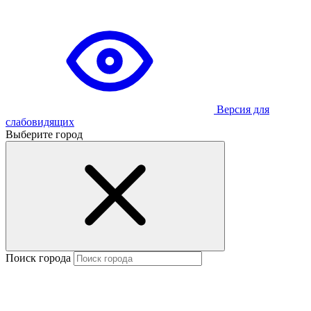
Версия для
слабовидящих
Выберите город
Поиск города