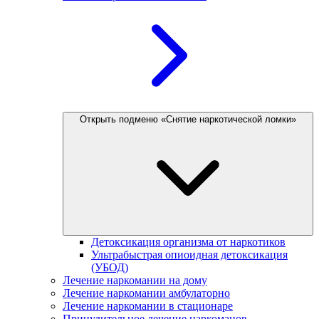
Открыть подменю «Снятие наркотической ломки»
Детоксикация организма от наркотиков
Ультрабыстрая опиоидная детоксикация
(УБОД)
Лечение наркомании на дому
Лечение наркомании амбулаторно
Лечение наркомании в стационаре
Принудительное лечение наркоманов