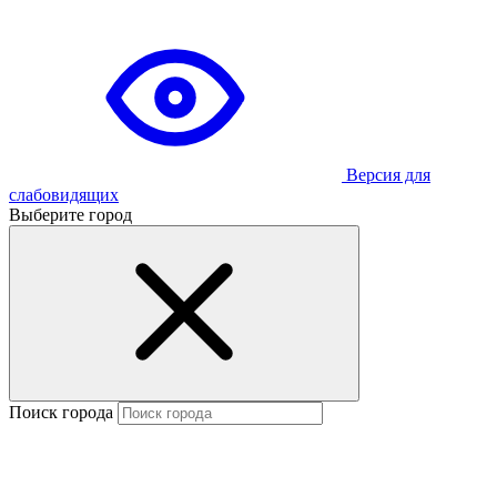
Версия для
слабовидящих
Выберите город
Поиск города