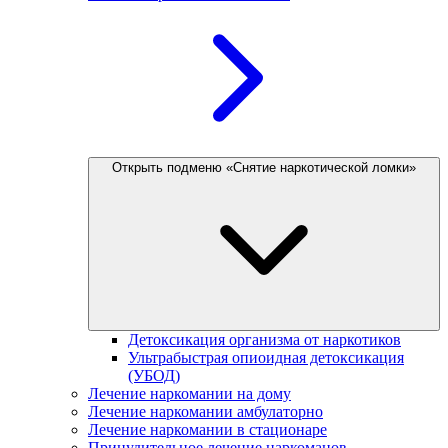
Открыть подменю «Снятие наркотической ломки»
Детоксикация организма от наркотиков
Ультрабыстрая опиоидная детоксикация
(УБОД)
Лечение наркомании на дому
Лечение наркомании амбулаторно
Лечение наркомании в стационаре
Принудительное лечение наркоманов