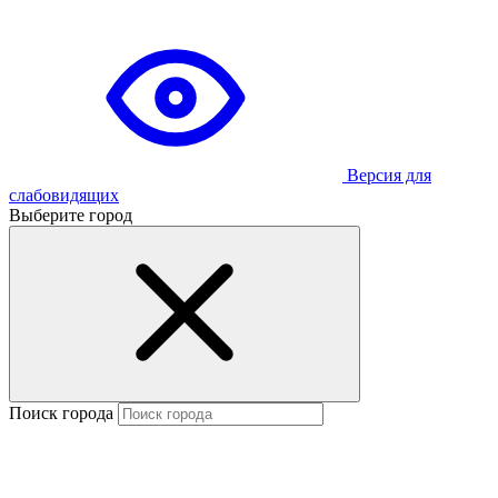
Версия для
слабовидящих
Выберите город
Поиск города