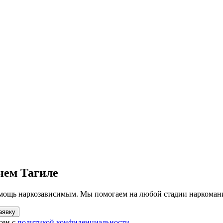
нем Тагиле
мощь наркозависимым. Мы помогаем на любой стадии наркоман
аявку
сен с
политикой конфиденциальности