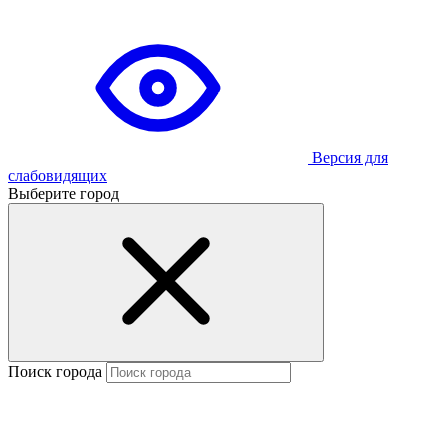
Версия для
слабовидящих
Выберите город
Поиск города