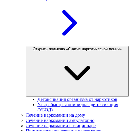
Открыть подменю «Снятие наркотической ломки»
Детоксикация организма от наркотиков
Ультрабыстрая опиоидная детоксикация
(УБОД)
Лечение наркомании на дому
Лечение наркомании амбулаторно
Лечение наркомании в стационаре
Принудительное лечение наркоманов